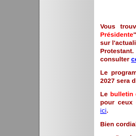
Vous trouv
Présidente
sur l'actual
Protestan
consulter
c
Le
program
2027 sera 
Le
bulletin
pour ceux q
ici
.
Bien cordi