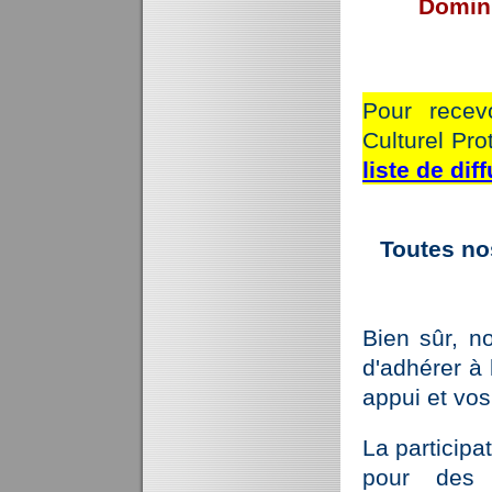
Domini
P
our recev
Culturel Pr
liste
de dif
Toutes no
Bien sûr, n
d'adhérer à 
appui et vo
La participa
pour des 