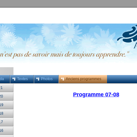
da
Textes
Photos
Anciens programmes
21
Programme 07-08
20
19
18
17
16