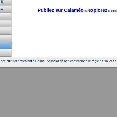
15
14
Publiez sur Calaméo
explorez
ou
la bibli
ace culturel protestant à Reims - Association non confessionelle régie par la loi d